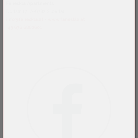
Faneskla Apartments
Dorfstr. 17, A-6782 Silbertal
info@faneskla.at
-
www.faneskla.at
+43 676 6882601