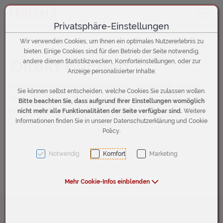
Toggle 
Privatsphäre-Einstellungen
Zum Inhalt springen [AK + 0]
Zum Hauptmenü (oben rechts) springen [AK + 1]
Zum linken senkrechten Seitenmenü springen [AK + 2]
Zum Footer-Menü unten (angedockt an Browserrand) springen [AK + 
Zum "Barrierefreiheits-Menü" springen [AK + 4]
Zu den Inhalten im Fußbereich springen [AK + 5]
Wir verwenden Cookies, um Ihnen ein optimales Nutzererlebnis zu
bieten. Einige Cookies sind für den Betrieb der Seite notwendig,
Direkt buchen
andere dienen Statistikzwecken, Komforteinstellungen, oder zur
Anzeige personalisierter Inhalte.
Sollte zum gewünschten Ferientermin nichts mehr frei sein,
Sie können selbst entscheiden, welche Cookies Sie zulassen wollen.
dann schickt uns bitte
eine Anfrage
- wir werden das vor Ort
Bitte beachten Sie, dass aufgrund Ihrer Einstellungen womöglich
nochmals prüfen und eine Alternative suchen.
nicht mehr alle Funktionalitäten der Seite verfügbar sind.
Weitere
Informationen finden Sie in unserer Datenschutzerklärung und Cookie
Policy.
Notwendig
Komfort
Marketing
Mehr Cookie-Infos einblenden