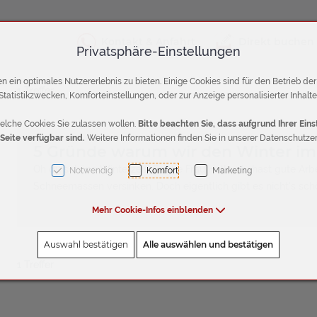
Kontakt & Anfahrt
Direkt buchen
Privatsphäre-Einstellungen
3]
 ein optimales Nutzererlebnis zu bieten. Einige Cookies sind für den Betrieb de
1 Treffer
Statistikzwecken, Komforteinstellungen, oder zur Anzeige personalisierter Inhalte
elche Cookies Sie zulassen wollen.
Bitte beachten Sie, dass aufgrund Ihrer Ei
 Seite verfügbar sind.
Weitere Informationen finden Sie in unserer Datenschutzer
5 Gründe warum wir den Winter im
Oh du schöne Winterzeit! Danke Frau Holle, du hast gute Arbeit
Notwendig
Komfort
Marketing
Schneemassen versinken. Doch eigentlich gibt es nicht's schö
Mehr Cookie-Infos einblenden
Auswahl bestätigen
Alle auswählen und bestätigen
1 Treffer