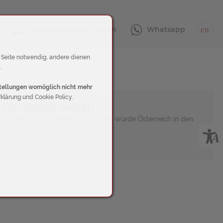
Unverbindlich anfragen
Whatsapp
en
r Seite notwendig, andere dienen
.
nstellungen womöglich nicht mehr
klärung und Cookie Policy.
 Montafon lieben
 geleistet. Es scheint für viele als würde Österreich in den
neres, warm ...