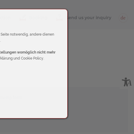
ction
Booking
Send us your inquiry
de
r Seite notwendig, andere dienen
.
nstellungen womöglich nicht mehr
klärung und Cookie Policy.
lowing form.