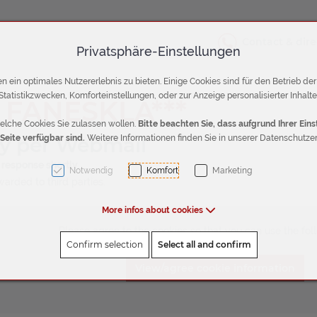
Contact & dire
Privatsphäre-Einstellungen
 ein optimales Nutzererlebnis zu bieten. Einige Cookies sind für den Betrieb de
Statistikzwecken, Komforteinstellungen, oder zur Anzeige personalisierter Inhalte
FANESKLA***
elche Cookies Sie zulassen wollen.
Bitte beachten Sie, dass aufgrund Ihrer Ei
ry per Webmail
 Seite verfügbar sind.
Weitere Informationen finden Sie in unserer Datenschutzer
 response shortly.
Notwendig
Komfort
Marketing
warded to third parties.
More infos about cookies
Please agree to the cookies so that you can use the fol
Confirm selection
Select all and confirm
View/agree cookie information